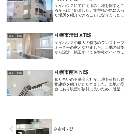
ケイハウスにて住宅用の土地を探すとこ
ろからはじめました。施主様が気に入っ
た場所を紹介できることになりました。
施工は他社の工務店で施工を実施。土地
は、地下鉄も徒歩圏をご希望だったた
め、探すのには時間がかかりましたが、
新しい造成地だったために周...
札幌市清田区T邸
施工・実績
ケイハウスの最大の特徴のワンストップ
オーダーの家となりました。土地の斡旋
から設計・施工すべてを弊社ケイハウス
で提案。土地があまり広くないため駐車
スペースを確保するにあたり車庫組み込
みにしました。南側に既存の家が建って
いるので、採光をとるため...
札幌市南区Ｎ邸
施工・実績
知り合いの不動産会社が土地を斡旋し建
物建築を紹介いただきました。土地が高
台にあり眺望が抜群に良いため、眺望を
活かす設計・施工を請け負いしました。
もとは、お客様が分譲MSの高層階にお住
みだったために戸建てでもその眺望を生
かすために、多くの場所...
余市町Ｙ邸