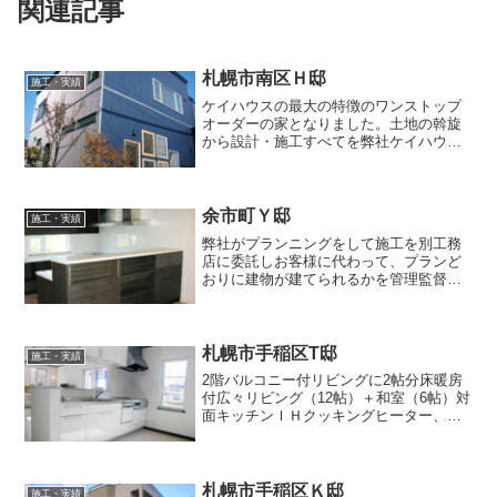
関連記事
札幌市南区Ｈ邸
施工・実績
ケイハウスの最大の特徴のワンストップ
オーダーの家となりました。土地の斡旋
から設計・施工すべてを弊社ケイハウス
で提案。施主様の建物のこだわりがあ
り、ペットと暮らせる家をモチーフにプ
ランニングいたしました。室内はオール
バリアフリーにし、建具に関...
余市町Ｙ邸
施工・実績
弊社がプランニングをして施工を別工務
店に委託しお客様に代わって、プランど
おりに建物が建てられるかを管理監督す
ることになりました。施主様は、来訪者
が多いので使いやすい家をコンセプトに
作り上げました。長く使える家を作って
欲しいとお客様の希望だっ...
札幌市手稲区T邸
施工・実績
2階バルコニー付リビングに2帖分床暖房
付広々リビング（12帖）＋和室（6帖）対
面キッチンＩＨクッキングヒーター、食
洗機付2階主寝室2階洋室
札幌市手稲区Ｋ邸
施工・実績